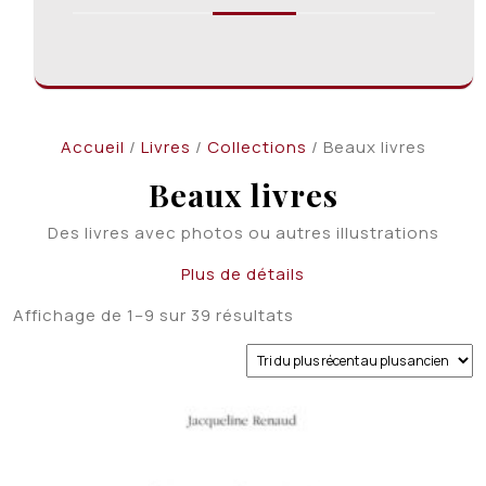
Accueil
/
Livres
/
Collections
/ Beaux livres
Beaux livres
Des livres avec photos ou autres illustrations
Plus de détails
Trié
Affichage de 1–9 sur 39 résultats
du
plus
récent
au
plus
ancien