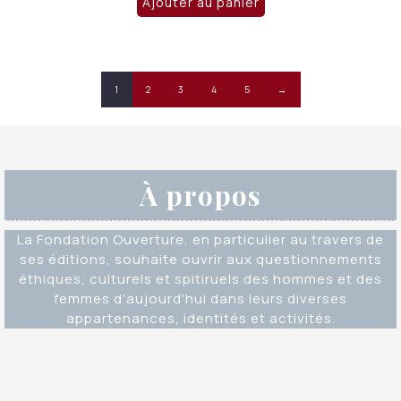
Ajouter au panier
1
2
3
4
5
→
À propos
La Fondation Ouverture, en particulier au travers de
ses éditions, souhaite ouvrir aux questionnements
éthiques, culturels et spitiruels des hommes et des
femmes d'aujourd'hui dans leurs diverses
appartenances, identités et activités.