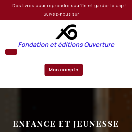
Skip
Des livres pour reprendre souffle et garder le cap !
to
Suivez-nous sur
content
Fondation et éditions Ouverture
Open
Mon compte
Button
ENFANCE ET JEUNESSE