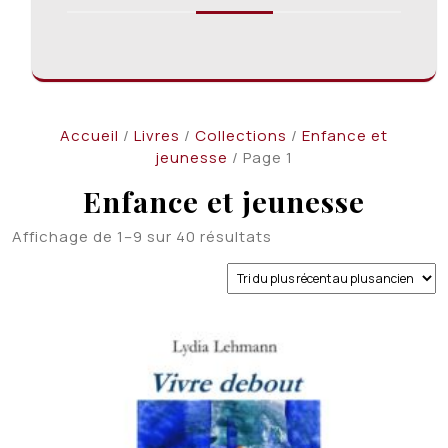
Accueil
/
Livres
/
Collections
/
Enfance et
jeunesse
/ Page 1
Enfance et jeunesse
Trié
Affichage de 1–9 sur 40 résultats
du
plus
récent
au
plus
ancien