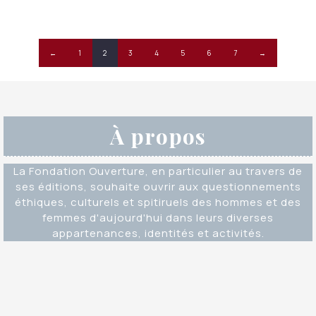
était :
est :
CHF 26.00.
CHF 22.00.
←
1
2
3
4
5
6
7
→
À propos
La Fondation Ouverture, en particulier au travers de
ses éditions, souhaite ouvrir aux questionnements
éthiques, culturels et spitiruels des hommes et des
femmes d'aujourd'hui dans leurs diverses
appartenances, identités et activités.