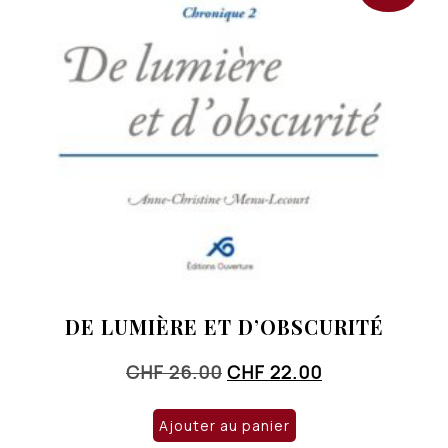
DE LUMIÈRE ET D’OBSCURITÉ
Le
Le
CHF
26.00
CHF
22.00
prix
prix
initial
actuel
Ajouter au panier