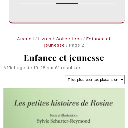
Accueil
/
Livres
/
Collections
/
Enfance et
jeunesse
/ Page 2
Enfance et jeunesse
Trié
Affichage de 10–18 sur 61 résultats
du
plus
récent
au
plus
ancien