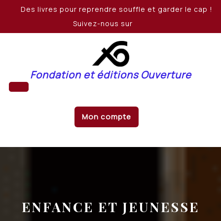
Skip
Des livres pour reprendre souffle et garder le cap !
to
Suivez-nous sur
content
Fondation et éditions Ouverture
Open
Mon compte
Button
ENFANCE ET JEUNESSE