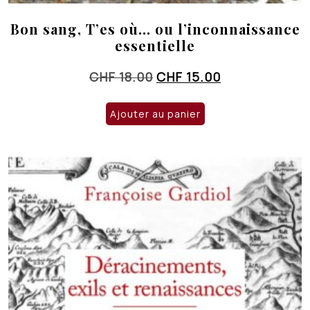
Bon sang, T’es où… ou l’inconnaissance
essentielle
Le
Le
CHF
18.00
CHF
15.00
prix
prix
initial
actuel
Ajouter au panier
était :
est :
CHF 18.00.
CHF 15.00.