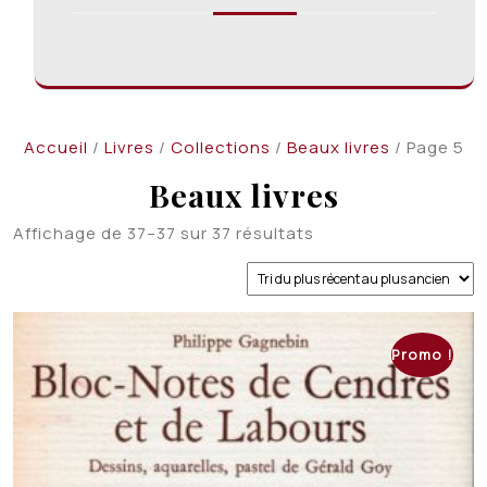
Accueil
/
Livres
/
Collections
/
Beaux livres
/ Page 5
Beaux livres
Trié
Affichage de 37–37 sur 37 résultats
du
plus
récent
au
plus
Promo !
ancien