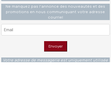
Ne manquez pas l'annonce des nouveautés et des
promotions en nous communiquant votre adresse
courriel
Votre adresse de messagerie est uniquement utilisée
pour vous envoyer notre lettre d'information ainsi que
des informations concernant nos activités. Vous
pouvez à tout moment utiliser le lien de
désabonnement intégré dans chacun de nos mails.
Editions Ouverture WordPress Theme
© 2023 -