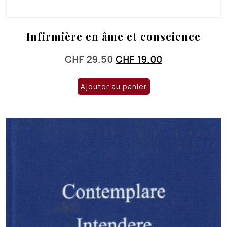
Infirmière en âme et conscience
Le
Le
CHF
29.50
CHF
19.00
prix
prix
initial
actuel
Ajouter au panier
était :
est :
CHF 29.50.
CHF 19.00.