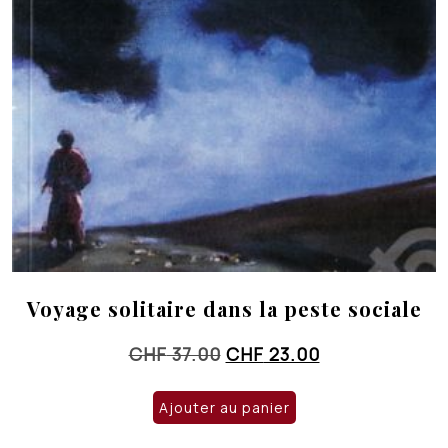
Voyage solitaire dans la peste sociale
Le
Le
CHF
37.00
CHF
23.00
prix
prix
initial
actuel
Ajouter au panier
était :
est :