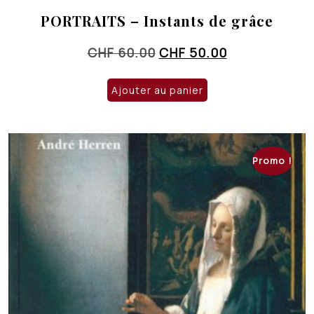
PORTRAITS – Instants de grâce
Le
Le
CHF
60.00
CHF
50.00
prix
prix
initial
actuel
Ajouter au panier
était :
est :
CHF 60.00.
CHF 50.00.
Promo !