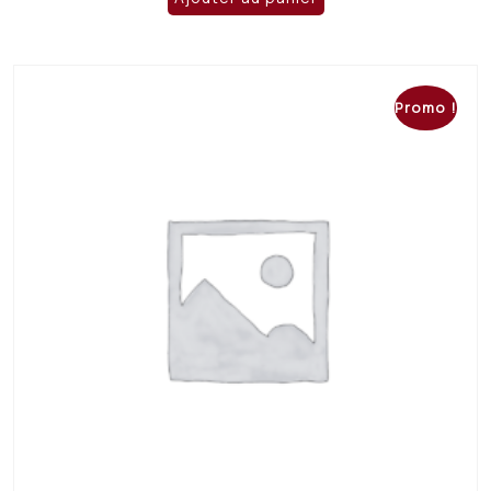
était :
est :
CHF 32.00.
CHF 25.00.
Promo !