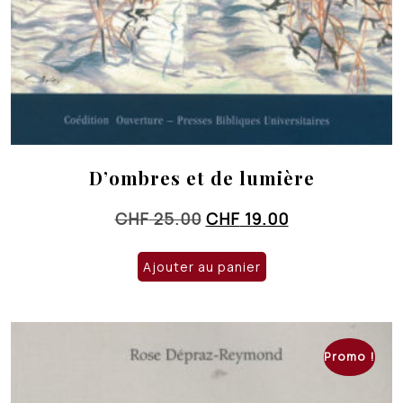
D’ombres et de lumière
Le
Le
CHF
25.00
CHF
19.00
prix
prix
initial
actuel
Ajouter au panier
était :
est :
CHF 25.00.
CHF 19.00.
Promo !