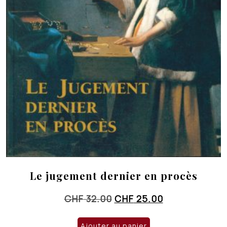
Le jugement dernier en procès
Le
Le
CHF
32.00
CHF
25.00
prix
prix
initial
actuel
Ajouter au panier