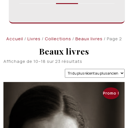
Accueil
/
Livres
/
Collections
/
Beaux livres
/ Page 2
Beaux livres
Trié
Affichage de 10–18 sur 23 résultats
du
plus
récent
au
plus
Promo !
ancien