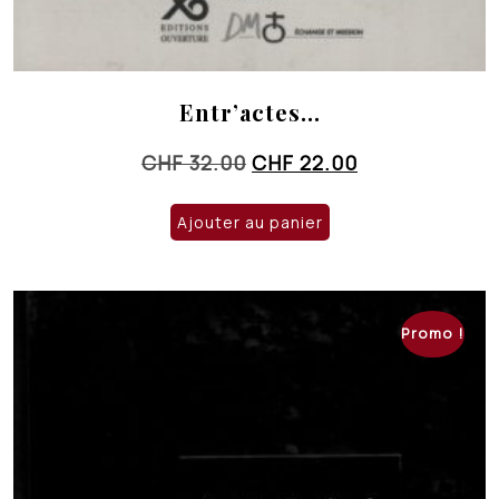
Entr’actes…
Le
Le
CHF
32.00
CHF
22.00
prix
prix
initial
actuel
Ajouter au panier
était :
est :
CHF 32.00.
CHF 22.00.
Promo !