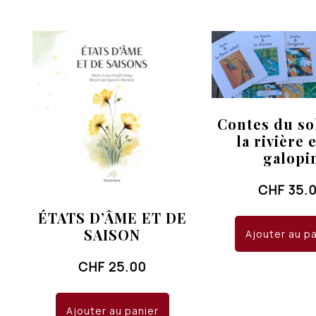
Contes du sol
la rivière 
galopi
CHF
35.
ÉTATS D’ÂME ET DE
SAISON
Ajouter au p
CHF
25.00
Ajouter au panier