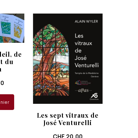
eil, de
et du
n
00
anier
Les sept vitraux de
José Venturelli
CHF
20.00