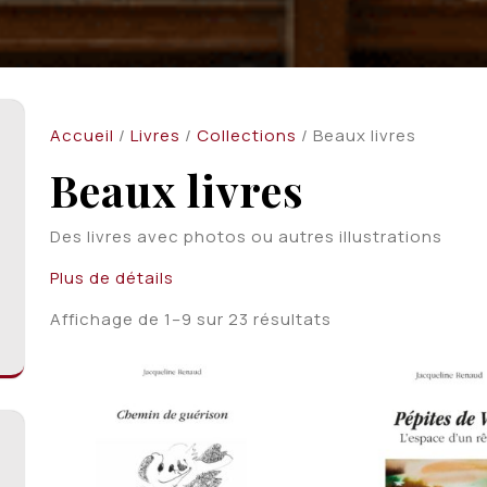
Accueil
/
Livres
/
Collections
/ Beaux livres
Beaux livres
Des livres avec photos ou autres illustrations
Plus de détails
Trié
Affichage de 1–9 sur 23 résultats
du
plus
récent
au
plus
ancien