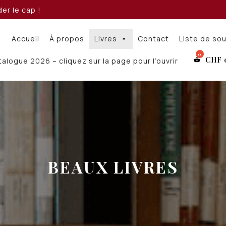
er le cap !
Accueil
À propos
Livres
Contact
Liste de so
CHF
alogue 2026 – cliquez sur la page pour l’ouvrir
BEAUX LIVRES