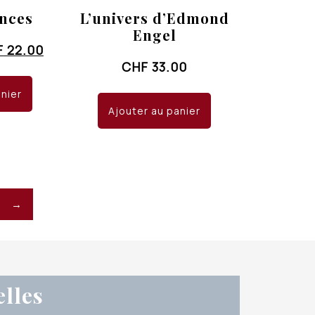
nces
L’univers d’Edmond
Engel
Le
F
22.00
CHF
33.00
x
prix
ial
actuel
anier
t :
est :
Ajouter au panier
 33.00.
CHF 22.00.
→
elles