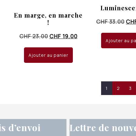
Luminesce
En marge, en marche
Le
CHF
33.00
CH
!
pri
Le
Le
CHF
23.00
CHF
19.00
init
Ajouter au p
prix
prix
étai
initial
actuel
CHF
Ajouter au panier
était :
est :
CHF 23.00.
CHF 19.00.
1
2
3
is d’envoi
Lettre de nouv