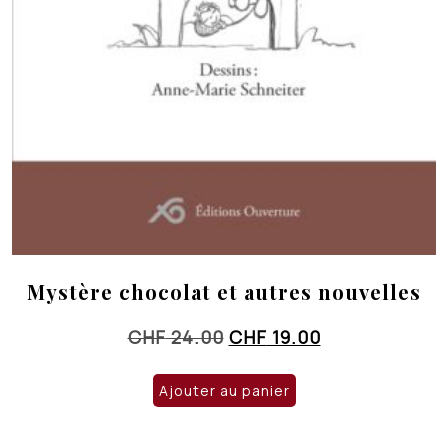
Mystère chocolat et autres nouvelles
Le
Le
CHF
24.00
CHF
19.00
prix
prix
initial
actuel
Ajouter au panier
était :
est :
CHF 24.00.
CHF 19.00.