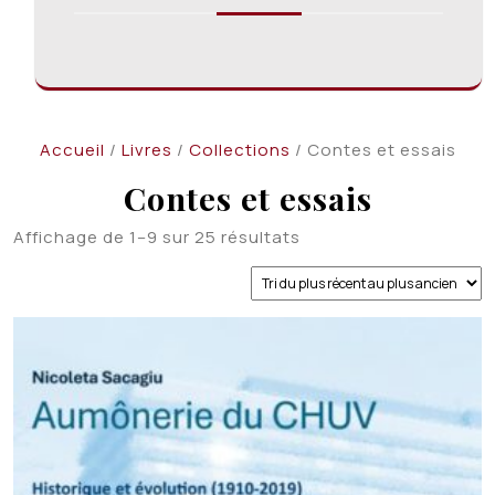
Accueil
/
Livres
/
Collections
/ Contes et essais
Contes et essais
Trié
Affichage de 1–9 sur 25 résultats
du
plus
récent
au
plus
ancien