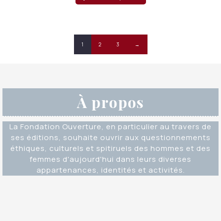
1
2
3
→
À propos
La Fondation Ouverture, en particulier au travers de
ses éditions, souhaite ouvrir aux questionnements
éthiques, culturels et spitiruels des hommes et des
femmes d'aujourd'hui dans leurs diverses
appartenances, identités et activités.