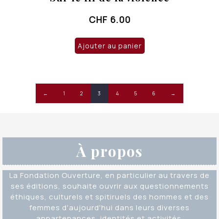
CHF
6.00
Ajouter au panier
←
1
2
3
4
5
6
→
À propos
La Fondation Ouverture, en particulier au travers de
ses éditions, souhaite ouvrir aux questionnements
éthiques, culturels et spitiruels des hommes et des
femmes d'aujourd'hui dans leurs diverses
appartenances, identités et activités.