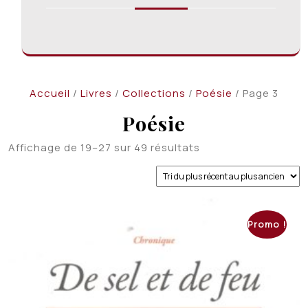
Accueil
/
Livres
/
Collections
/
Poésie
/ Page 3
Poésie
Trié
Affichage de 19–27 sur 49 résultats
du
plus
récent
au
plus
Promo !
ancien