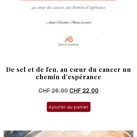
De sel et de feu, au cœur du cancer un
chemin d’espérance
Le
Le
CHF
26.00
CHF
22.00
prix
prix
initial
actuel
Ajouter au panier
était :
est :
CHF 26.00.
CHF 22.00.