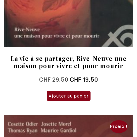
La vie à se partager, Rive-Neuve une
maison pour vivre et pour mourir
Le
Le
CHF
29.50
CHF
19.50
prix
prix
initial
actuel
Ajouter au panier
était :
est :
CHF 29.50.
CHF 19.50.
Promo !