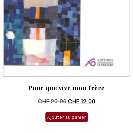
Pour que vive mon frère
Le
Le
CHF
20.00
CHF
12.00
prix
prix
initial
actuel
Ajouter au panier
était :
est :