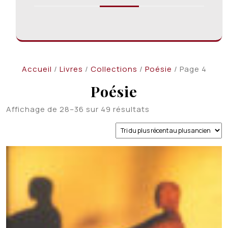
Accueil
/
Livres
/
Collections
/
Poésie
/ Page 4
Poésie
Trié
Affichage de 28–36 sur 49 résultats
du
plus
récent
au
plus
ancien