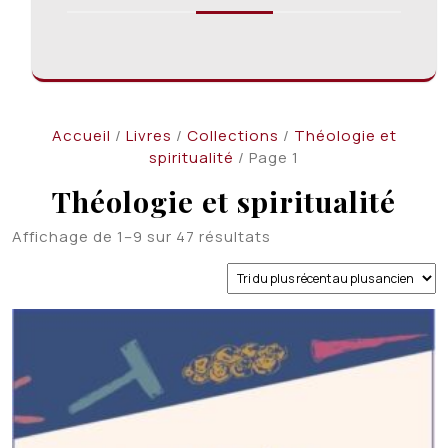
Accueil
/
Livres
/
Collections
/
Théologie et
spiritualité
/ Page 1
Théologie et spiritualité
Trié
Affichage de 1–9 sur 47 résultats
du
plus
récent
au
plus
ancien