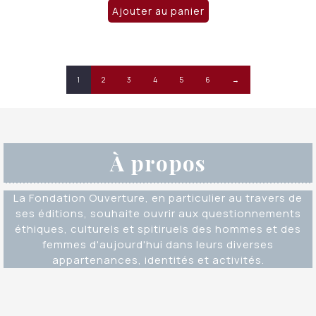
Ajouter au panier
1
2
3
4
5
6
→
À propos
La Fondation Ouverture, en particulier au travers de
ses éditions, souhaite ouvrir aux questionnements
éthiques, culturels et spitiruels des hommes et des
femmes d'aujourd'hui dans leurs diverses
appartenances, identités et activités.