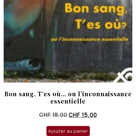
Bon sang, T’es où… ou l’inconnaissance
essentielle
Le
Le
CHF
18.00
CHF
15.00
prix
prix
initial
actuel
Ajouter au panier