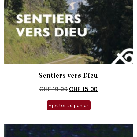
Sentiers vers Dieu
Le
Le
CHF
19.00
CHF
15.00
prix
prix
initial
actuel
Ajouter au panier
était :
est :
CHF 19.00.
CHF 15.00.