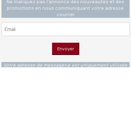
Ne manquez pas l'annonce des nouveautés et des
promotions en nous communiquant votre adresse
courriel
Votre adresse de messagerie est uniquement utilisée
pour vous envoyer notre lettre d'information ainsi que
des informations concernant nos activités. Vous
pouvez à tout moment utiliser le lien de
désabonnement intégré dans chacun de nos mails.
Editions Ouverture WordPress Theme
© 2023 -
Fondations et éditions Ouverture