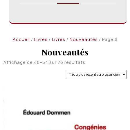
Accueil
/
Livres
/
Livres
/
Nouveautés
/ Page 6
Nouveautés
Trié
Affichage de 46–54 sur 76 résultats
du
plus
récent
au
plus
ancien