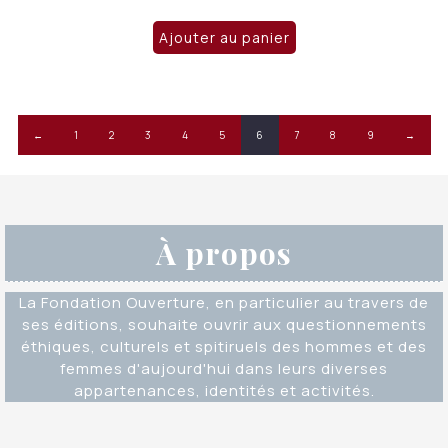
Ajouter au panier
←
1
2
3
4
5
6
7
8
9
→
À propos
La Fondation Ouverture, en particulier au travers de
ses éditions, souhaite ouvrir aux questionnements
éthiques, culturels et spitiruels des hommes et des
femmes d'aujourd'hui dans leurs diverses
appartenances, identités et activités.