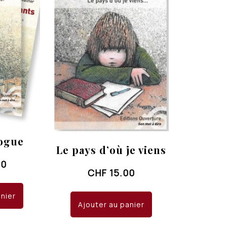
logue
Le pays d’où je viens
00
CHF
15.00
anier
Ajouter au panier