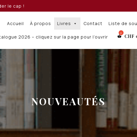
er le cap !
Accueil
À propos
Livres
Contact
Liste de so
CHF
alogue 2026 – cliquez sur la page pour l’ouvrir
NOUVEAUTÉS