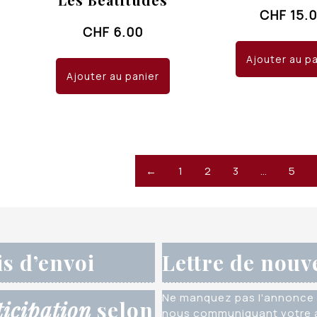
CHF
15.
CHF
6.00
Ajouter au p
Ajouter au panier
←
1
2
3
…
5
is d’envoi
Lettre de nouv
Ne manquez pas l'annonce 
ticipation
selon
nous communiquant votre a