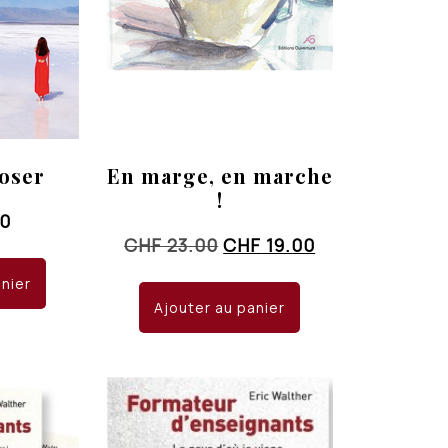
’oser
En marge, en marche
!
00
Le
Le
CHF
23.00
CHF
19.00
prix
prix
anier
initial
actuel
Ajouter au panier
était :
est :
CHF 23.00.
CHF 19.00.