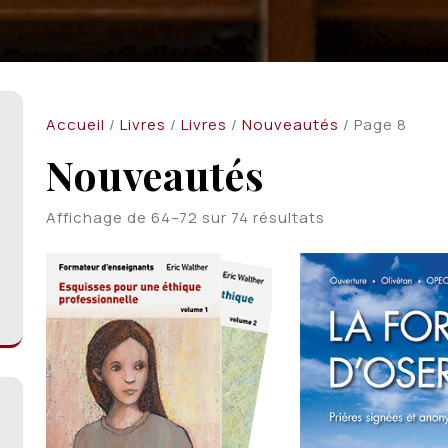
Accueil
/
Livres
/
Livres
/
Nouveautés
/ Page 8
Nouveautés
Trié
Affichage de 64–72 sur 74 résultats
du
plus
récent
au
plus
ancien