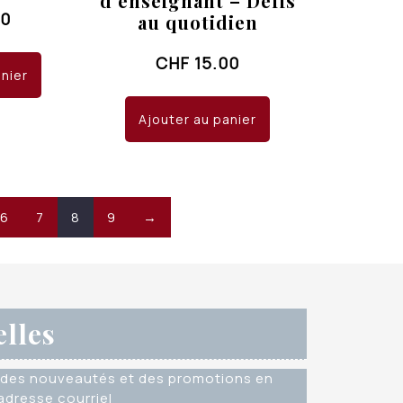
d’enseignant – Défis
00
au quotidien
CHF
15.00
anier
Ajouter au panier
6
7
8
9
→
elles
des nouveautés et des promotions en
dresse courriel