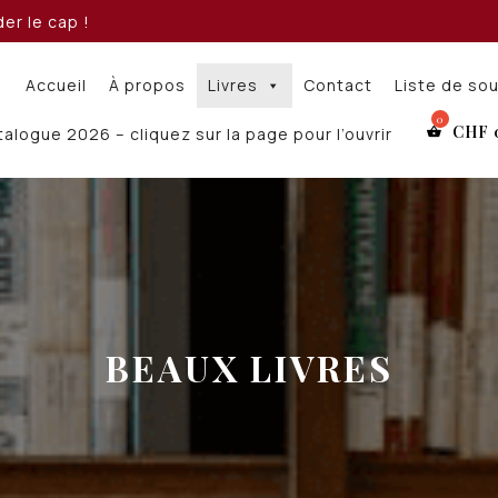
er le cap !
Accueil
À propos
Livres
Contact
Liste de so
CHF
alogue 2026 – cliquez sur la page pour l’ouvrir
BEAUX LIVRES