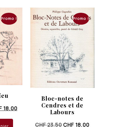
Promo !
Promo !
ieu
Bloc-notes de
Cendres et de
Le
F
18.00
Labours
x
prix
ial
actuel
Le
Le
CHF
23.50
CHF
18.00
anier