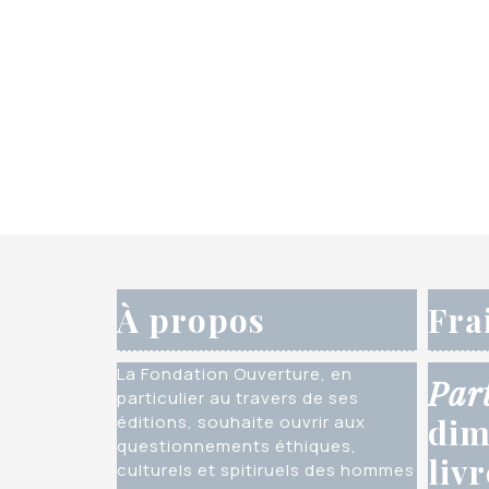
À propos
Fra
La Fondation Ouverture, en
Par
particulier au travers de ses
éditions, souhaite ouvrir aux
dim
questionnements éthiques,
liv
culturels et spitiruels des hommes