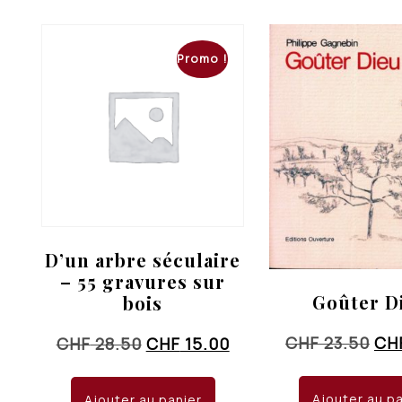
CHF 90.00.
CHF 60.00.
Promo !
D’un arbre séculaire
– 55 gravures sur
Goûter D
bois
Le
CHF
23.50
CH
Le
Le
CHF
28.50
CHF
15.00
pri
prix
prix
init
initial
actuel
Ajouter au p
Ajouter au panier