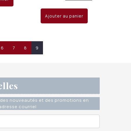
it :
est :
prix
prix
 23.50.
CHF 18.00.
initial
actuel
Ajouter au panier
était :
est :
CHF 23.50.
CHF 18.00.
6
7
8
9
elles
des nouveautés et des promotions en
dresse courriel