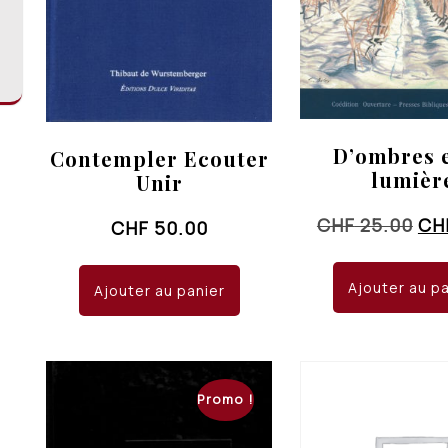
D’ombres e
Contempler Ecouter
lumièr
Unir
Le
CHF
25.00
CH
CHF
50.00
pri
ini
Ajouter au p
Ajouter au panier
éta
CHF
Promo !