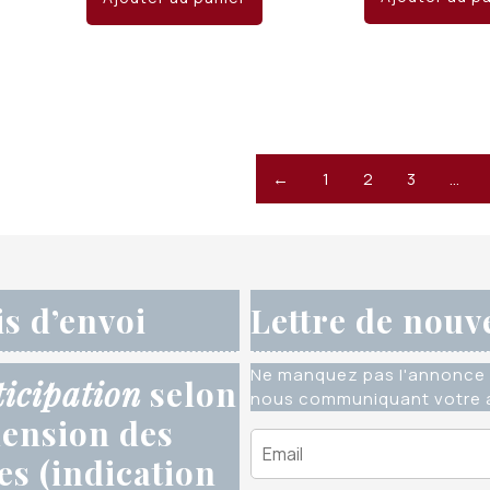
éta
était :
est :
CHF
CHF 28.50.
CHF 15.00.
←
1
2
3
…
is d’envoi
Lettre de nouv
Ne manquez pas l'annonce 
ticipation
selon
nous communiquant votre a
ension des
res (indication