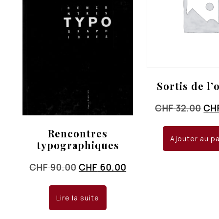
Sortis de l
Le
CHF
32.00
CH
pri
Rencontres
init
Ajouter au p
typographiques
éta
CHF
Le
Le
CHF
90.00
CHF
60.00
prix
prix
initial
actuel
Lire la suite
était :
est :