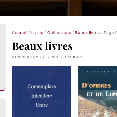
Accueil
/
Livres
/
Collections
/
Beaux livres
/ Page 
Beaux livres
Trié
Affichage de 73–81 sur 81 résultats
du
plus
récent
au
plus
ancien