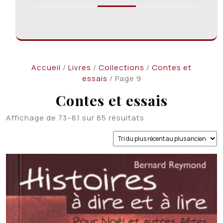
Accueil
/
Livres
/
Collections
/
Contes et
essais
/ Page 9
Contes et essais
Trié
Affichage de 73–81 sur 85 résultats
du
plus
récent
au
plus
ancien