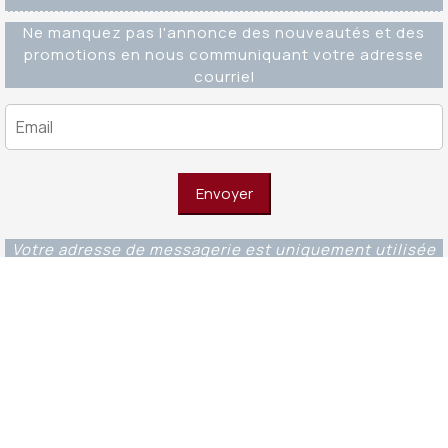
Ne manquez pas l'annonce des nouveautés et des
promotions en nous communiquant votre adresse
courriel
Votre adresse de messagerie est uniquement utilisée
pour vous envoyer notre lettre d'information ainsi que
des informations concernant nos activités. Vous
pouvez à tout moment utiliser le lien de
désabonnement intégré dans chacun de nos mails.
Editions Ouverture WordPress Theme
© 2023 -