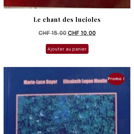
Le chant des lucioles
Le
Le
CHF
15.00
CHF
10.00
prix
prix
initial
actuel
Ajouter au panier
était :
est :
CHF 15.00.
CHF 10.00.
Promo !