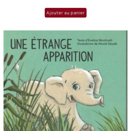
prix
prix
initial
actuel
Ajouter au panier
était :
est :
CHF 15.00.
CHF 10.00.