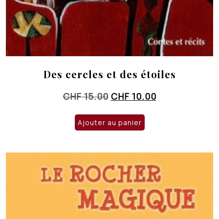
Des cercles et des étoiles
Le
Le
CHF
15.00
CHF
10.00
prix
prix
initial
actuel
Ajouter au panier
était :
est :
CHF 15.00.
CHF 10.00.