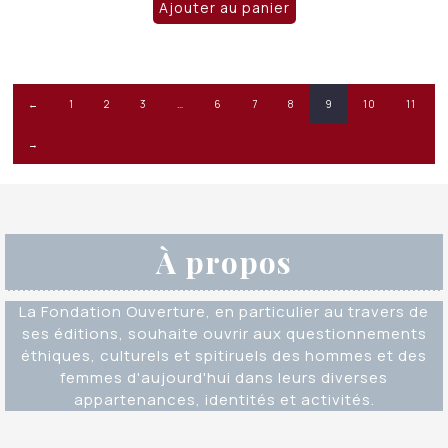
Ajouter au panier
←
1
2
3
…
6
7
8
9
10
11
→
À propos
La Fondation Ouverture, en particulier au travers de
ses éditions, souhaite ouvrir aux questionnements
éthiques, culturels et spitiruels des hommes et des
femmes d'aujourd'hui dans leurs diverses
appartenances, identités et activités.