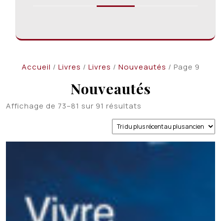
Accueil
/
Livres
/
Livres
/
Nouveautés
/ Page 9
Nouveautés
Trié
Affichage de 73–81 sur 91 résultats
du
plus
récent
au
plus
ancien