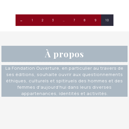
CHF 23.50.
CHF 18.00.
←
1
2
3
…
7
8
9
10
À propos
La Fondation Ouverture, en particulier au travers de
ses éditions, souhaite ouvrir aux questionnements
éthiques, culturels et spitiruels des hommes et des
femmes d'aujourd'hui dans leurs diverses
appartenances, identités et activités.