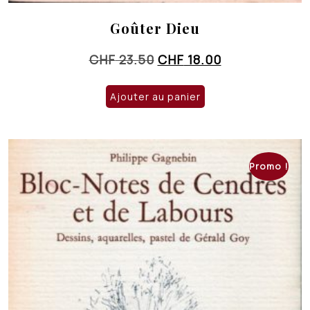
Goûter Dieu
Le
Le
CHF
23.50
CHF
18.00
prix
prix
initial
actuel
Ajouter au panier
était :
est :
CHF 23.50.
CHF 18.00.
Promo !