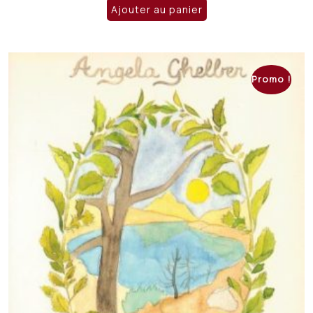
initial
actuel
Ajouter au panier
était :
est :
CHF 23.50.
CHF 15.00.
Promo !