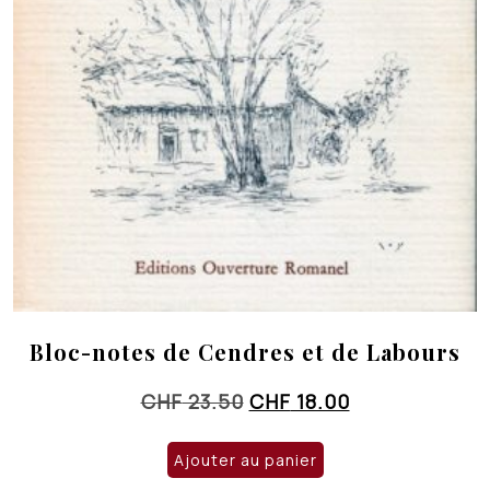
Bloc-notes de Cendres et de Labours
Le
Le
CHF
23.50
CHF
18.00
prix
prix
initial
actuel
Ajouter au panier
était :
est :