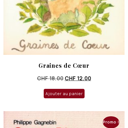
Graines de Cœur
Le
Le
CHF
18.00
CHF
12.00
prix
prix
initial
actuel
Ajouter au panier
était :
est :
CHF 18.00.
CHF 12.00.
Promo !