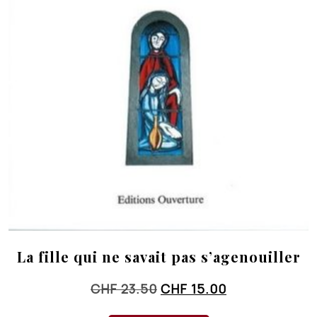
La fille qui ne savait pas s’agenouiller
Le
Le
CHF
23.50
CHF
15.00
prix
prix