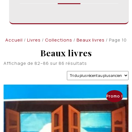
Accueil
/
Livres
/
Collections
/
Beaux livres
/ Page 10
Beaux livres
Trié
Affichage de 82–86 sur 86 résultats
du
plus
récent
au
plus
Promo !
ancien