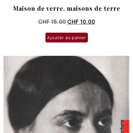
Maison de verre, maisons de terre
Le
Le
CHF
15.00
CHF
10.00
prix
prix
initial
actuel
Ajouter au panier
était :
est :
CHF 15.00.
CHF 10.00.