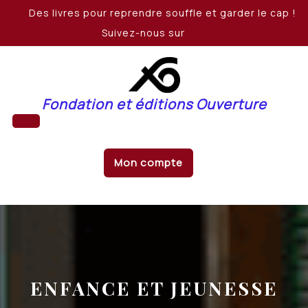
Skip
Des livres pour reprendre souffle et garder le cap !
to
Suivez-nous sur
content
Fondation et éditions Ouverture
Open
Mon compte
Button
ENFANCE ET JEUNESSE