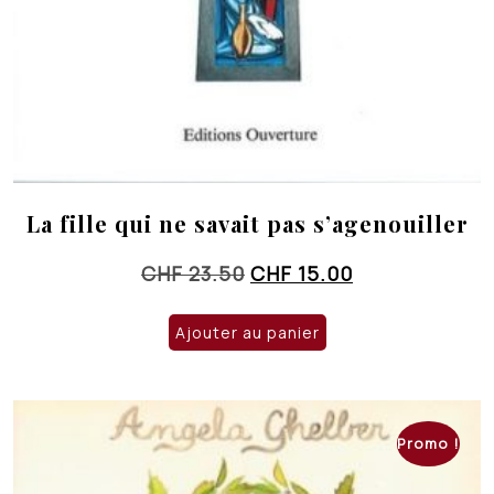
La fille qui ne savait pas s’agenouiller
Le
Le
CHF
23.50
CHF
15.00
prix
prix
initial
actuel
Ajouter au panier
était :
est :
CHF 23.50.
CHF 15.00.
Promo !