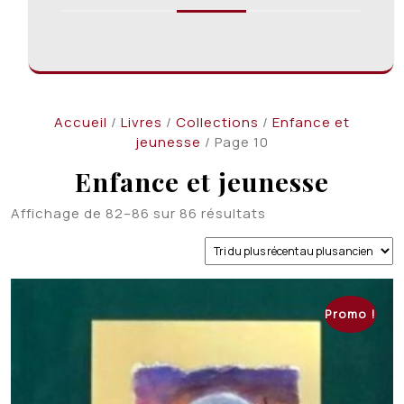
Accueil
/
Livres
/
Collections
/
Enfance et
jeunesse
/ Page 10
Enfance et jeunesse
Trié
Affichage de 82–86 sur 86 résultats
du
plus
récent
au
plus
Promo !
ancien