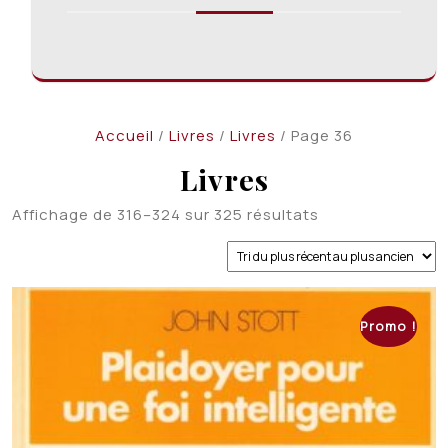
Accueil
/
Livres
/
Livres
/ Page 36
Livres
Trié
Affichage de 316–324 sur 325 résultats
du
plus
récent
au
plus
Promo !
ancien