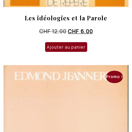
Les idéologies et la Parole
Le
Le
CHF
12.00
CHF
6.00
prix
prix
initial
actuel
Ajouter au panier
était :
est :
CHF 12.00.
CHF 6.00.
Promo !