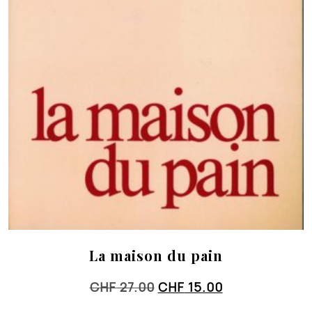
La maison du pain
Le
Le
CHF
27.00
CHF
15.00
prix
prix