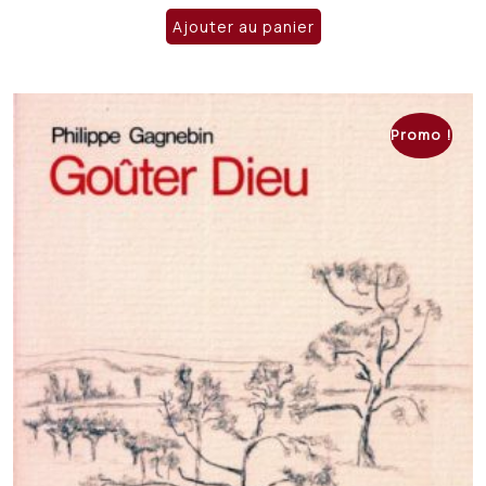
initial
actuel
Ajouter au panier
était :
est :
CHF 23.50.
CHF 18.00.
Promo !