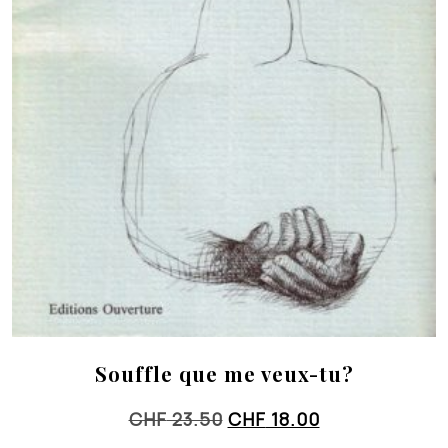
Souffle que me veux-tu?
Le
Le
CHF
23.50
CHF
18.00
prix
prix