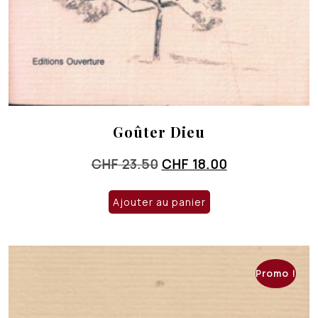
Goûter Dieu
Le
Le
CHF
23.50
CHF
18.00
prix
prix
initial
actuel
Ajouter au panier
était :
est :
CHF 23.50.
CHF 18.00.
Promo !