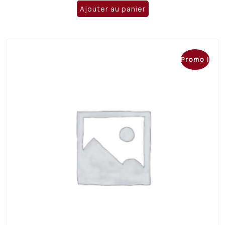
initial
actuel
Ajouter au panier
était :
est :
CHF 27.00.
CHF 15.00.
Promo !