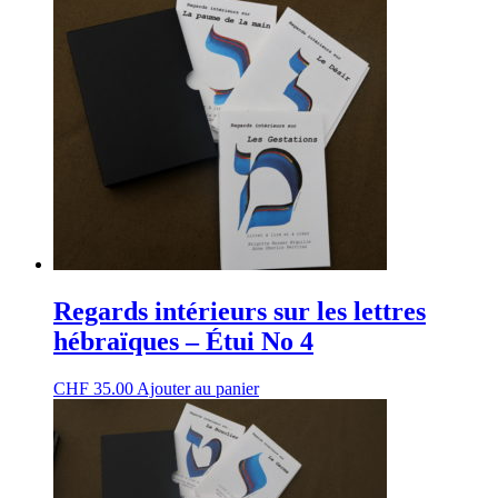
Regards intérieurs sur les lettres
hébraïques – Étui No 4
CHF
35.00
Ajouter au panier