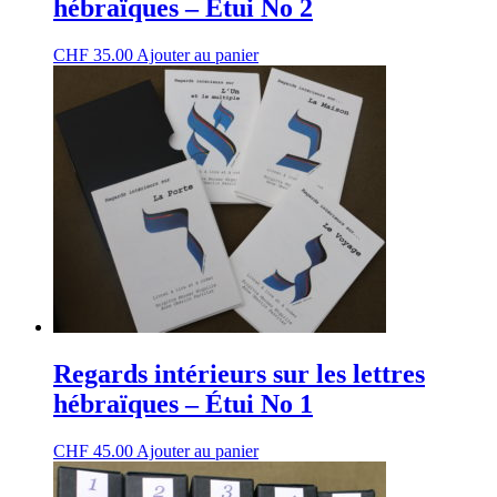
hébraïques – Étui No 2
CHF
35.00
Ajouter au panier
Regards intérieurs sur les lettres
hébraïques – Étui No 1
CHF
45.00
Ajouter au panier