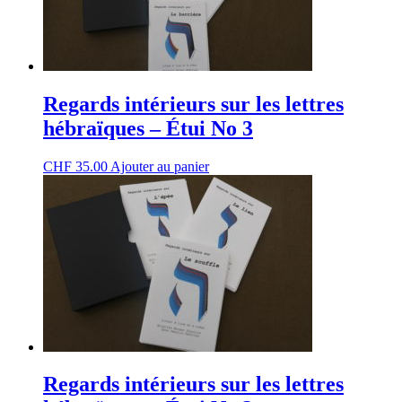
Regards intérieurs sur les lettres
hébraïques – Étui No 3
CHF
35.00
Ajouter au panier
Regards intérieurs sur les lettres