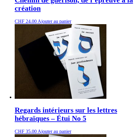
Chemin de guérison, de l’épreuve à la
création
CHF
24.00
Ajouter au panier
Regards intérieurs sur les lettres
hébraïques – Étui No 5
CHF
35.00
Ajouter au panier