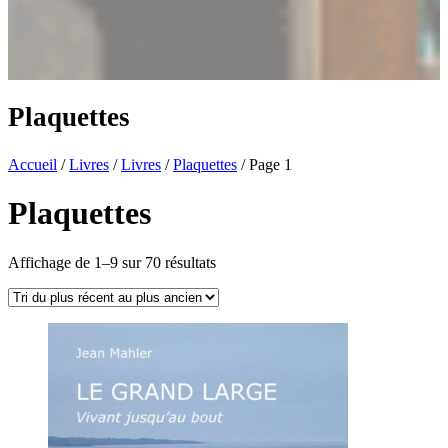
Plaquettes
Accueil
/
Livres
/
Livres
/
Plaquettes
/ Page 1
Plaquettes
Trié
Affichage de 1–9 sur 70 résultats
du
plus
récent
au
plus
ancien