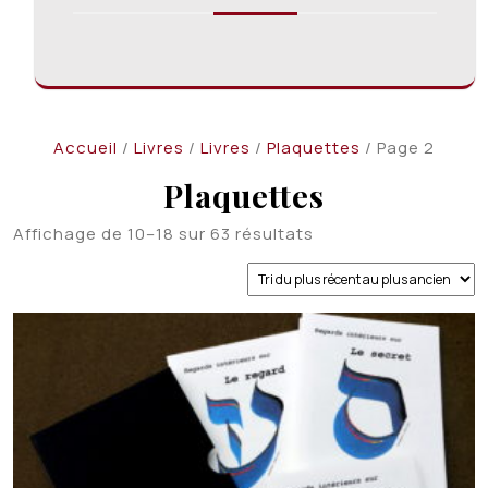
Accueil
/
Livres
/
Livres
/
Plaquettes
/ Page 2
Plaquettes
Trié
Affichage de 10–18 sur 63 résultats
du
plus
récent
au
plus
ancien