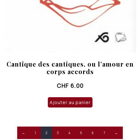
Cantique des cantiques, ou l’amour en
corps accords
CHF
6.00
Ajouter au panier
←
1
2
3
4
5
6
7
→