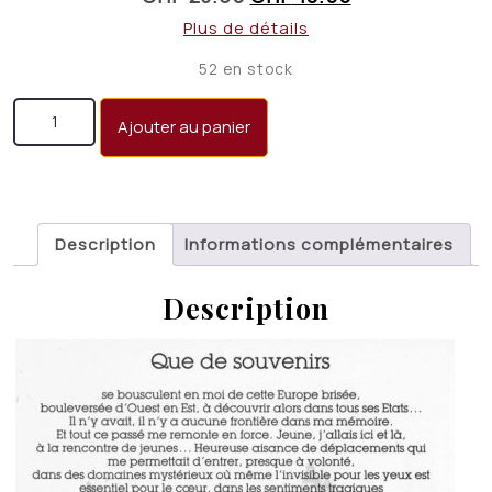
prix
prix
Plus de détails
initial
actuel
52 en stock
était :
est :
quantité de A l'aube de l'Europe (1940 - 1965)
CHF 23.50.
CHF 18.00.
Ajouter au panier
Description
Informations complémentaires
Description