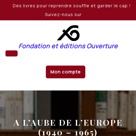
Skip
Des livres pour reprendre souffle et garder le cap !
to
Suivez-nous sur
content
Fondation et éditions Ouverture
Open
Mon compte
Button
A L’AUBE DE L’EUROPE
(1940 – 1965)