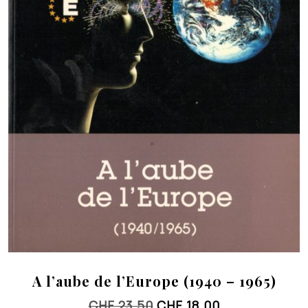
A l’aube de l’Europe (1940 – 1965)
Le
Le
CHF
23.50
CHF
18.00