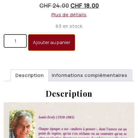
Le
Le
CHF
24.00
CHF
18.00
prix
prix
Plus de détails
initial
actuel
63 en stock
était :
est :
quantité de Dans l'amitié de Dieu: une invite de Louis
CHF 24.00.
CHF 18.00.
Ajouter au panier
Evely à la prière
Description
Informations complémentaires
Description