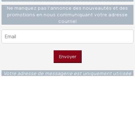
Ne manquez pas l'annonce des nouveautés et des
promotions en nous communiquant votre adresse
courriel
Votre adresse de messagerie est uniquement utilisée
pour vous envoyer notre lettre d'information ainsi que
des informations concernant nos activités. Vous
pouvez à tout moment utiliser le lien de
désabonnement intégré dans chacun de nos mails.
Editions Ouverture WordPress Theme
© 2023 -