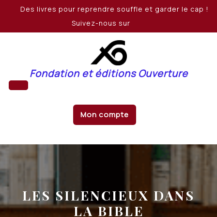
Skip
Des livres pour reprendre souffle et garder le cap !
to
Suivez-nous sur
content
Fondation et éditions Ouverture
Open
Mon compte
Button
LES SILENCIEUX DANS
LA BIBLE