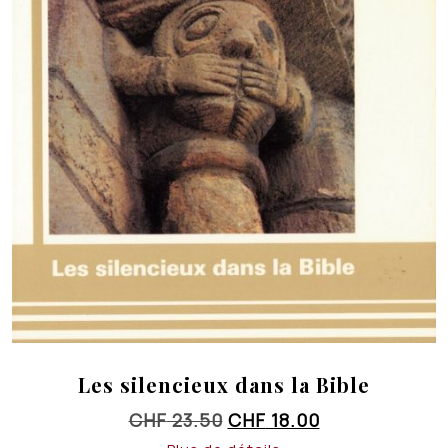
Les silencieux dans la Bible
Le
Le
CHF
23.50
CHF
18.00
prix
prix