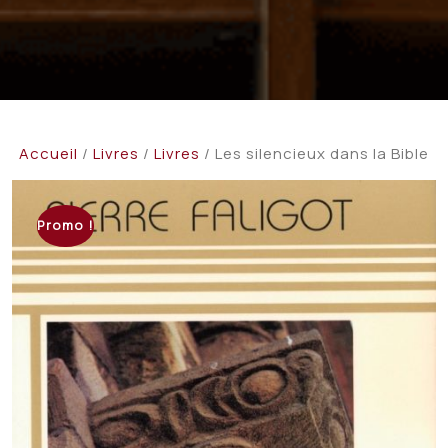
Accueil
/
Livres
/
Livres
/ Les silencieux dans la Bible
Promo !