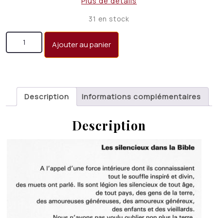
Plus de détails
initial
actuel
31 en stock
était :
est :
quantité de Les silencieux dans la Bible
CHF 23.50.
CHF 18.00.
Ajouter au panier
Description
Informations complémentaires
Description