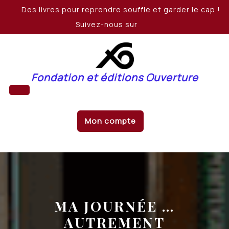
Skip
Des livres pour reprendre souffle et garder le cap !
to
Suivez-nous sur
content
Fondation et éditions Ouverture
Open
Mon compte
Button
MA JOURNÉE …
AUTREMENT