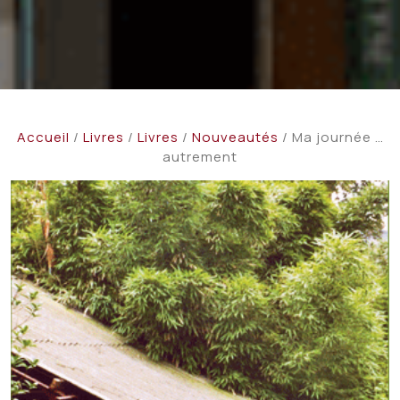
Accueil
/
Livres
/
Livres
/
Nouveautés
/ Ma journée …
autrement