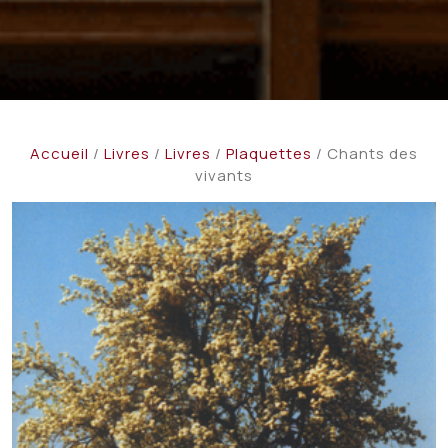
Accueil
/
Livres
/
Livres
/
Plaquettes
/ Chants des
vivants