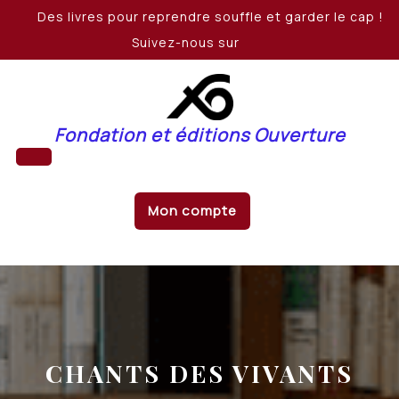
Skip
Des livres pour reprendre souffle et garder le cap !
to
Suivez-nous sur
content
Fondation et éditions Ouverture
Open
Mon compte
Button
CHANTS DES VIVANTS