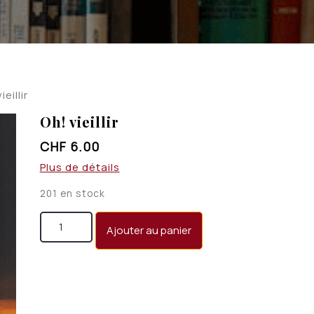
ieillir
Oh! vieillir
CHF
6.00
Plus de détails
201 en stock
quantité de Oh! vieillir
Ajouter au panier