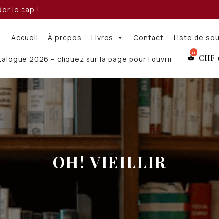
er le cap !
Accueil
À propos
Livres
Contact
Liste de so
CHF
alogue 2026 – cliquez sur la page pour l’ouvrir
OH! VIEILLIR