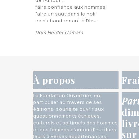
de l’Amour :
faire confiance aux hommes,
faire un saut dans le noir
en s’abandonnant à Dieu.
Dom Helder Camara
À propos
Fra
La Fondation Ouverture, en
Par
particulier au travers de ses
éditions, souhaite ouvrir aux
dim
questionnements éthiques,
liv
culturels et spitiruels des hommes
et des femmes d'aujourd'hui dans
sur
leurs diverses appartenances,