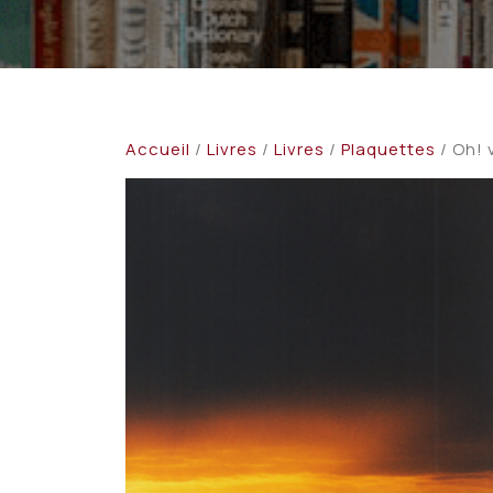
Accueil
/
Livres
/
Livres
/
Plaquettes
/ Oh! v