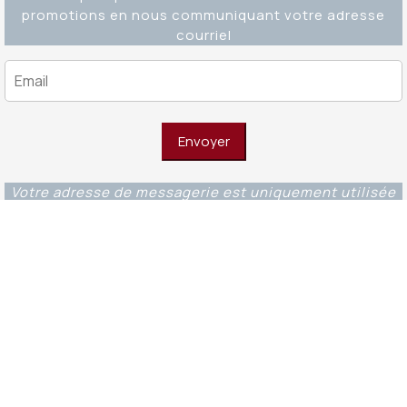
promotions en nous communiquant votre adresse
courriel
Votre adresse de messagerie est uniquement utilisée
pour vous envoyer notre lettre d'information ainsi que
des informations concernant nos activités. Vous
pouvez à tout moment utiliser le lien de
désabonnement intégré dans chacun de nos mails.
Editions Ouverture WordPress Theme
© 2023 -
Fondations et éditions Ouverture