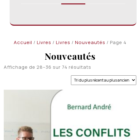
Accueil
/
Livres
/
Livres
/
Nouveautés
/ Page 4
Nouveautés
Trié
Affichage de 28–36 sur 74 résultats
du
plus
récent
au
plus
ancien