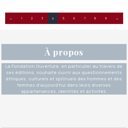
←
1
2
3
4
5
6
7
8
9
→
À propos
La Fondation Ouverture, en particulier au travers de
ses éditions, souhaite ouvrir aux questionnements
éthiques, culturels et spitiruels des hommes et des
femmes d'aujourd'hui dans leurs diverses
appartenances, identités et activités.