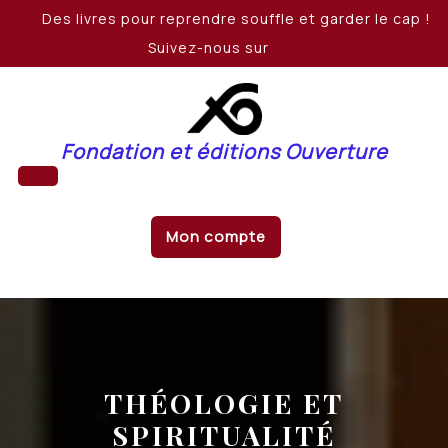
Skip
Des livres pour reprendre souffle et garder le cap !
to
Suivez-nous sur
content
Fondation et éditions Ouverture
Open
Mon compte
Button
THÉOLOGIE ET
SPIRITUALITÉ