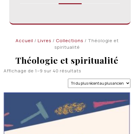
Accueil
/
Livres
/
Collections
/ Théologie et
spiritualité
Théologie et spiritualité
Trié
Affichage de 1–9 sur 40 résultats
du
plus
récent
au
plus
ancien