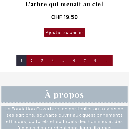
L’arbre qui menait au ciel
CHF
19.50
Ajouter au panier
1
2
3
4
…
6
7
8
→
À propos
La Fondation Ouverture, en particulier au travers de
ses éditions, souhaite ouvrir aux questionnements
éthiques, culturels et spitiruels des hommes et des
femmes d'aujourd'hui dans leurs diverses