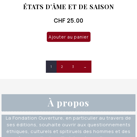
ÉTATS D’ÂME ET DE SAISON
CHF
25.00
Ajouter au panier
1
2
3
→
À propos
La Fondation Ouverture, en particulier au travers de
ses éditions, souhaite ouvrir aux questionnements
éthiques, culturels et spitiruels des hommes et des