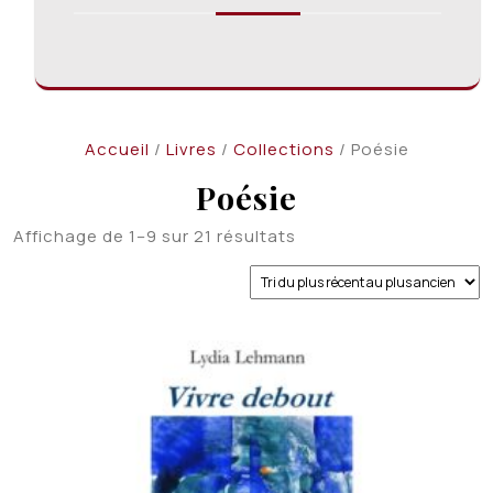
Accueil
/
Livres
/
Collections
/ Poésie
Poésie
Trié
Affichage de 1–9 sur 21 résultats
du
plus
récent
au
plus
ancien