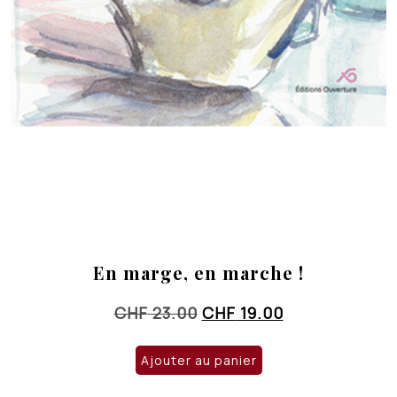
En marge, en marche !
Le
Le
CHF
23.00
CHF
19.00
prix
prix
initial
actuel
Ajouter au panier
était :
est :