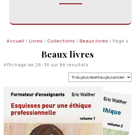
Accueil
/
Livres
/
Collections
/
Beaux livres
/ Page 4
Beaux livres
Trié
Affichage de 28–36 sur 86 résultats
du
plus
récent
au
plus
ancien