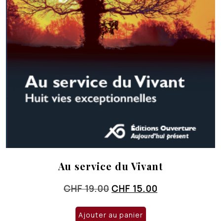
Au service du Vivant
Le
Le
CHF
19.00
CHF
15.00
prix
prix
initial
actuel
Ajouter au panier