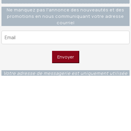
Ne manquez pas l'annonce des nouveautés et des
promotions en nous communiquant votre adresse
courriel
Votre adresse de messagerie est uniquement utilisée
pour vous envoyer notre lettre d'information ainsi que
des informations concernant nos activités. Vous
pouvez à tout moment utiliser le lien de
désabonnement intégré dans chacun de nos mails.
Editions Ouverture WordPress Theme
© 2023 -