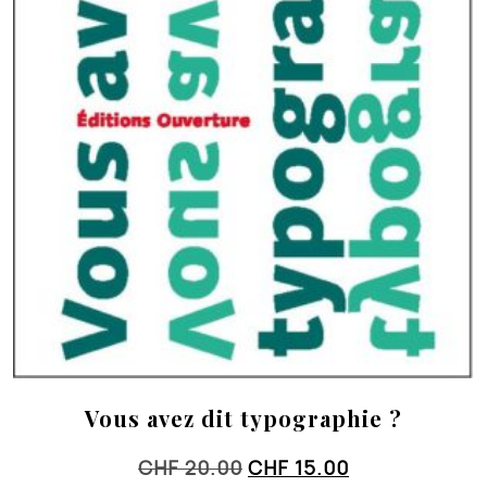
Vous avez dit typographie ?
Le
Le
CHF
20.00
CHF
15.00