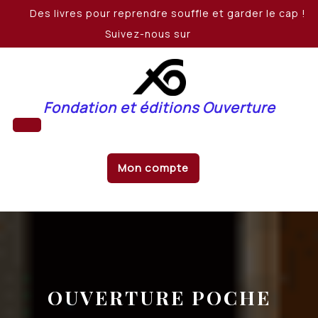
Skip
Des livres pour reprendre souffle et garder le cap !
to
Suivez-nous sur
content
Fondation et éditions Ouverture
Open
Mon compte
Button
OUVERTURE POCHE