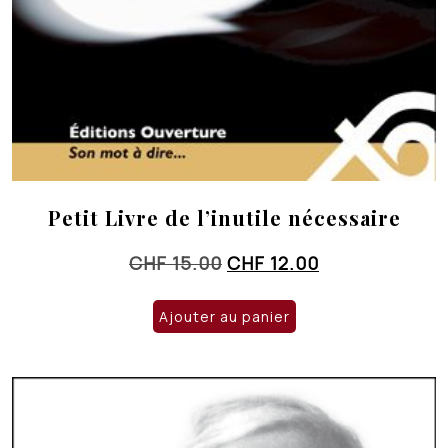
Petit Livre de l’inutile nécessaire
Le
Le
CHF
15.00
CHF
12.00
prix
prix
initial
actuel
Ajouter au panier
était :
est :
CHF 15.00.
CHF 12.00.