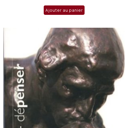
prix
prix
initial
actuel
Ajouter au panier
était :
est :
CHF 20.00.
CHF 15.00.