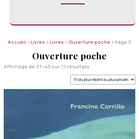
Accueil
/
Livres
/
Livres
/
Ouverture poche
/ Page 5
Ouverture poche
Trié
Affichage de 37–45 sur 71 résultats
du
plus
récent
au
plus
ancien