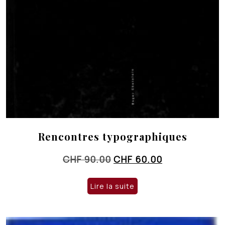
Rencontres typographiques
Le
Le
CHF
90.00
CHF
60.00
prix
prix
initial
actuel
Lire la suite
était :
est :
CHF 90.00.
CHF 60.00.