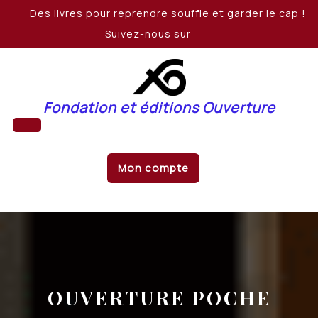
Skip
Des livres pour reprendre souffle et garder le cap !
to
Suivez-nous sur
content
Fondation et éditions Ouverture
Open
Mon compte
Button
OUVERTURE POCHE