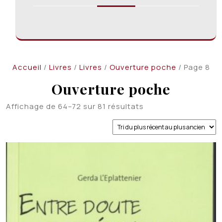
Accueil
/
Livres
/
Livres
/
Ouverture poche
/ Page 8
Ouverture poche
Trié
Affichage de 64–72 sur 81 résultats
du
plus
récent
au
plus
ancien