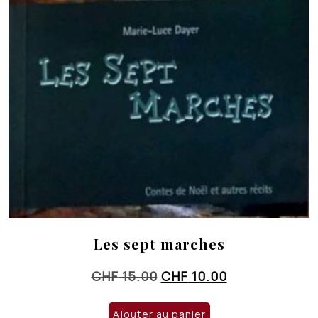
Les sept marches
Le
Le
CHF
15.00
CHF
10.00
prix
prix
initial
actuel
Ajouter au panier