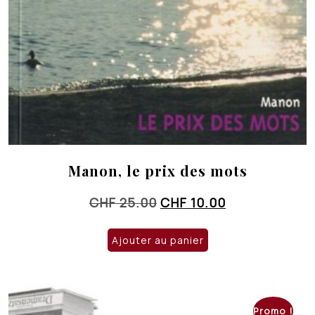
Manon, le prix des mots
Le
Le
CHF
25.00
CHF
10.00
prix
prix
initial
actuel
Ajouter au panier
était :
est :
CHF 25.00.
CHF 10.00.
Promo !