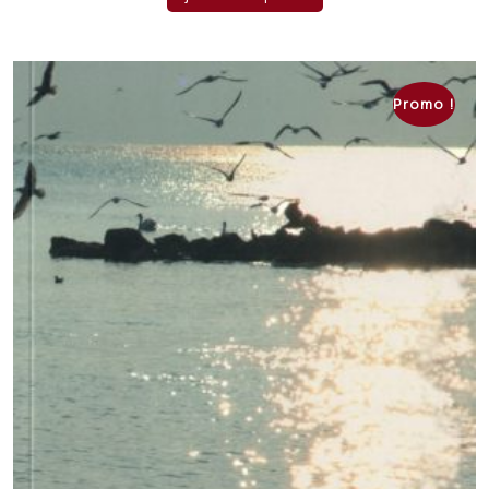
était :
est :
CHF 15.00.
CHF 10.00.
Promo !