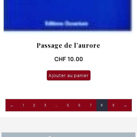
Passage de l’aurore
CHF
10.00
Ajouter au panier
←
1
2
3
…
5
6
7
8
9
→