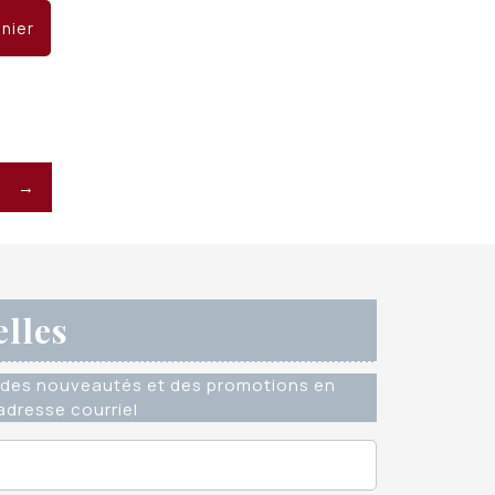
ial
actuel
anier
it :
est :
 15.00.
CHF 10.00.
→
elles
des nouveautés et des promotions en
dresse courriel