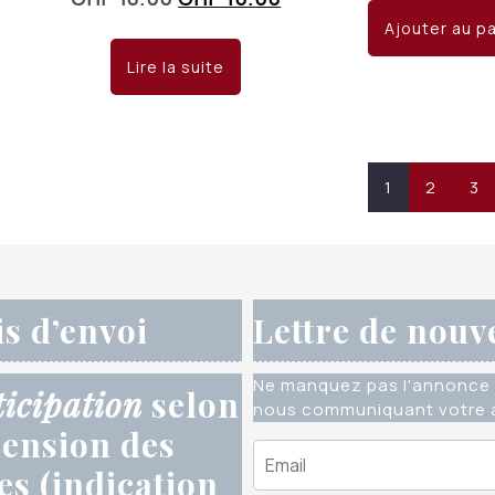
init
prix
prix
Ajouter au p
éta
initial
actuel
Lire la suite
CHF
était :
est :
CHF 18.00.
CHF 10.00.
1
2
3
is d’envoi
Lettre de nouv
Ne manquez pas l'annonce 
ticipation
selon
nous communiquant votre a
ension des
res (indication