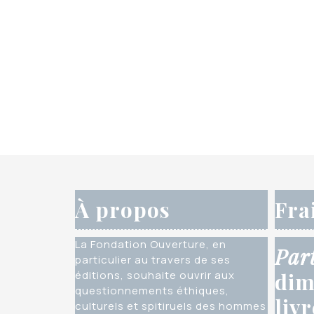
À propos
Fra
La Fondation Ouverture, en
Par
particulier au travers de ses
éditions, souhaite ouvrir aux
dim
questionnements éthiques,
liv
culturels et spitiruels des hommes