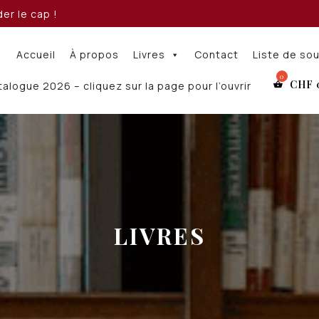
er le cap !
Accueil
À propos
Livres
Contact
Liste de so
CHF
alogue 2026 – cliquez sur la page pour l’ouvrir
LIVRES