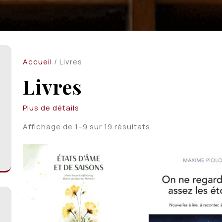
Accueil
/ Livres
Livres
Plus de détails
Trié
Affichage de 1–9 sur 19 résultats
du
plus
récent
au
plus
ancien