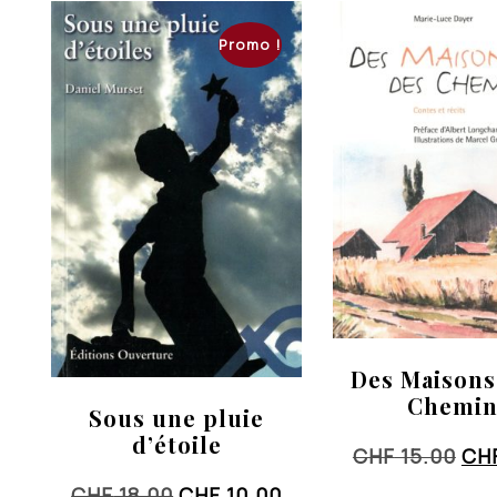
Promo !
Des Maison
Chemin
Sous une pluie
d’étoile
Le
CHF
15.00
CH
pri
Le
Le
CHF
18.00
CHF
10.00