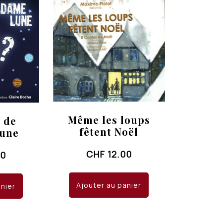
Même les loups
 de
fêtent Noël
une
CHF
12.00
00
Ajouter au panier
anier