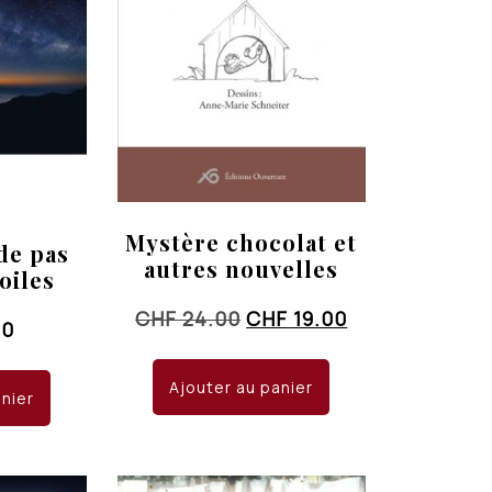
Mystère chocolat et
de pas
autres nouvelles
toiles
Le
Le
CHF
24.00
CHF
19.00
00
prix
prix
initial
actuel
Ajouter au panier
anier
était :
est :
CHF 24.00.
CHF 19.00.