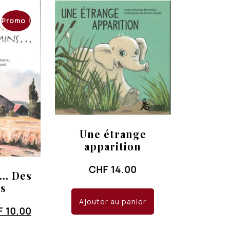
Promo !
Une étrange
apparition
CHF
14.00
s… Des
s
Ajouter au panier
Le
F
10.00
x
prix