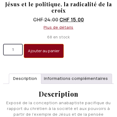
Jésus et le politique, la radicalité de la
croix
Le
Le
CHF
24.00
CHF
15.00
prix
prix
Plus de détails
initial
actuel
68 en stock
était :
est :
quantité de Jésus et le politique, la radicalité de la
CHF 24.00.
CHF 15.00.
Ajouter au panier
croix
Description
Informations complémentaires
Description
Exposé de la conception anabaptiste pacifique du
rapport du chrétien à la société et aux pouvoirs à
partir de l’exemple de Jésus et de la pensée