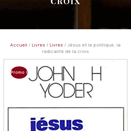
CROIX
Accueil
/
Livres
/
Livres
/ Jésus et le politique, la
radicalité de la croix
Promo !