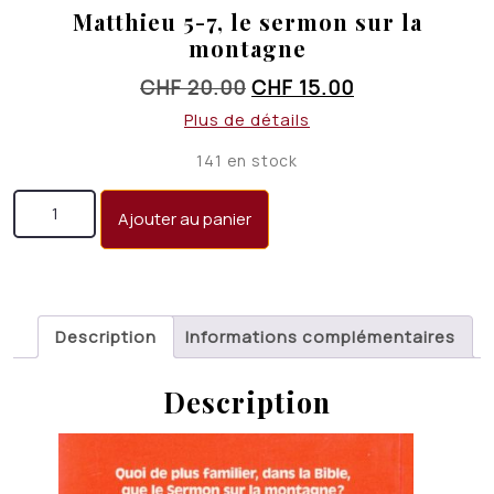
Matthieu 5-7, le sermon sur la
montagne
Le
Le
CHF
20.00
CHF
15.00
prix
prix
Plus de détails
initial
actuel
141 en stock
était :
est :
quantité de Matthieu 5-7, le sermon sur la montagne
CHF 20.00.
CHF 15.00.
Ajouter au panier
Description
Informations complémentaires
Description