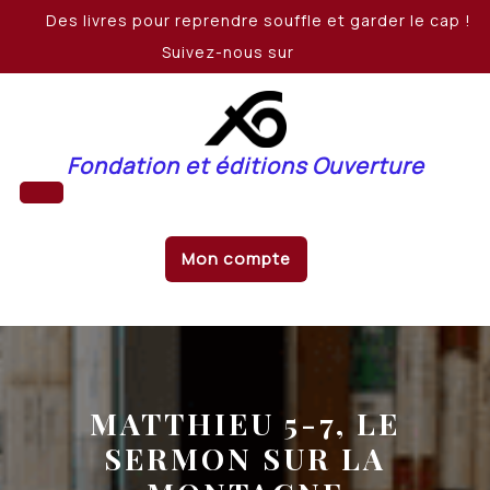
Skip
Des livres pour reprendre souffle et garder le cap !
to
Suivez-nous sur
content
Fondation et éditions Ouverture
Open
Mon compte
Button
MATTHIEU 5-7, LE
SERMON SUR LA