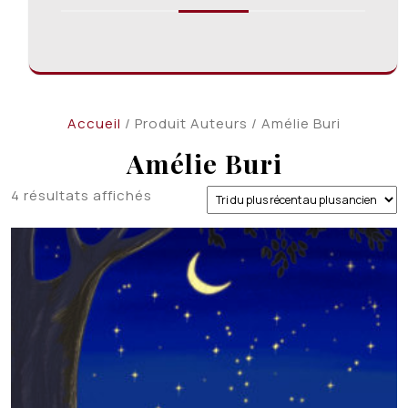
Accueil
/ Produit Auteurs / Amélie Buri
Amélie Buri
Trié
4 résultats affichés
du
plus
récent
au
plus
ancien