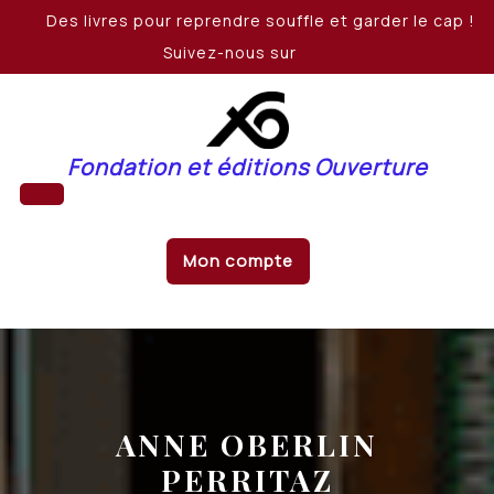
Skip
Des livres pour reprendre souffle et garder le cap !
to
Suivez-nous sur
content
Fondation et éditions Ouverture
Open
Mon compte
Button
ANNE OBERLIN
PERRITAZ