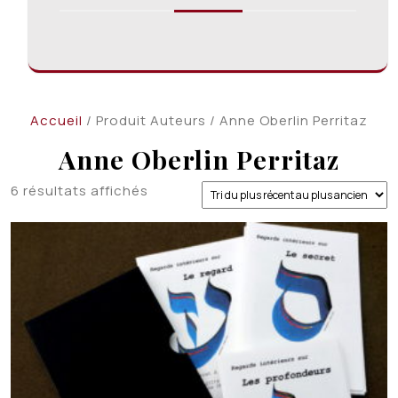
Accueil
/ Produit Auteurs / Anne Oberlin Perritaz
Anne Oberlin Perritaz
Trié
6 résultats affichés
du
plus
récent
au
plus
ancien