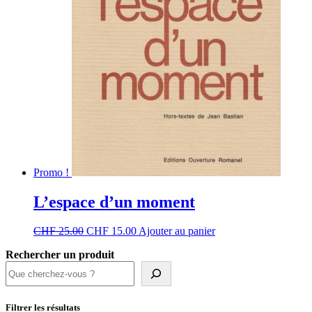
Promo !
L’espace d’un moment
Le
Le
CHF
25.00
CHF
15.00
Ajouter au panier
prix
prix
Rechercher un produit
initial
actuel
était :
est :
CHF 25.00.
CHF 15.00.
Filtrer les résultats