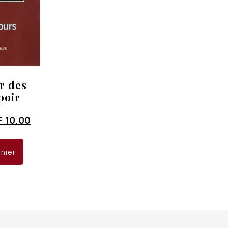
r des
poir
Le
F
10.00
x
prix
ial
actuel
anier
t :
est :
 18.00.
CHF 10.00.