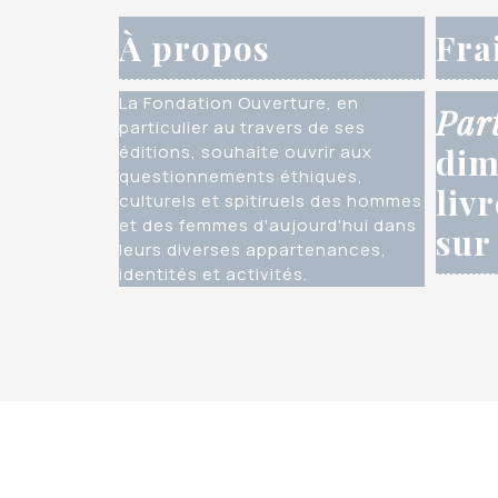
À propos
Fra
La Fondation Ouverture, en
Par
particulier au travers de ses
éditions, souhaite ouvrir aux
dim
questionnements éthiques,
liv
culturels et spitiruels des hommes
et des femmes d'aujourd'hui dans
sur
leurs diverses appartenances,
identités et activités.