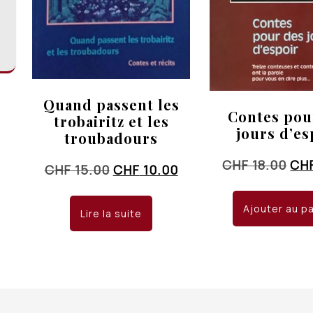
Quand passent les
Contes pou
trobairitz et les
jours d’es
troubadours
Le
CHF
18.00
CH
Le
Le
CHF
15.00
CHF
10.00
pri
prix
prix
init
initial
actuel
Ajouter au p
Lire la suite
étai
était :
est :
CHF
CHF 15.00.
CHF 10.00.