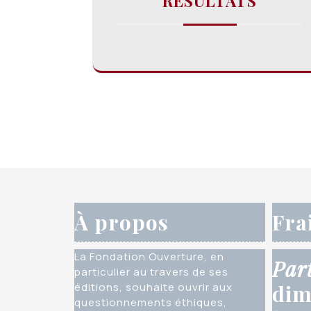
RÉSULTATS
À propos
Fra
La Fondation Ouverture, en
Par
particulier au travers de ses
éditions, souhaite ouvrir aux
dim
questionnements éthiques,