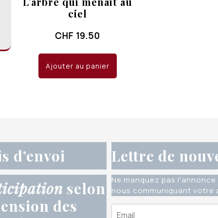
L’arbre qui menait au
ciel
CHF
19.50
Ajouter au panier
is d’envoi
Lettre de nouv
Ne manquez pas l'annonce 
ticipation
selon
nous communiquant votre a
ension des