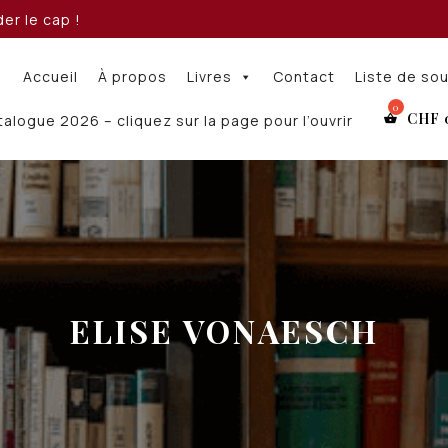
er le cap !
Accueil
À propos
Livres
Contact
Liste de so
CHF
alogue 2026 – cliquez sur la page pour l’ouvrir
ELISE VONAESCH