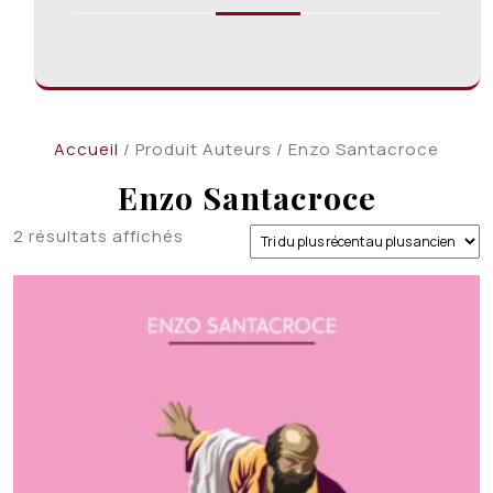
Accueil
/ Produit Auteurs / Enzo Santacroce
Enzo Santacroce
Trié
2 résultats affichés
du
plus
récent
au
plus
ancien