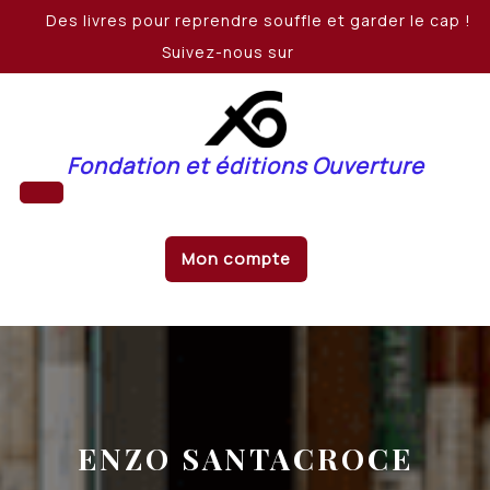
Skip
Des livres pour reprendre souffle et garder le cap !
to
Suivez-nous sur
content
Fondation et éditions Ouverture
Open
Mon compte
Button
ENZO SANTACROCE