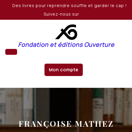
Skip
Des livres pour reprendre souffle et garder le cap !
to
Suivez-nous sur
content
Fondation et éditions Ouverture
Open
Mon compte
Button
FRANÇOISE MATHEZ