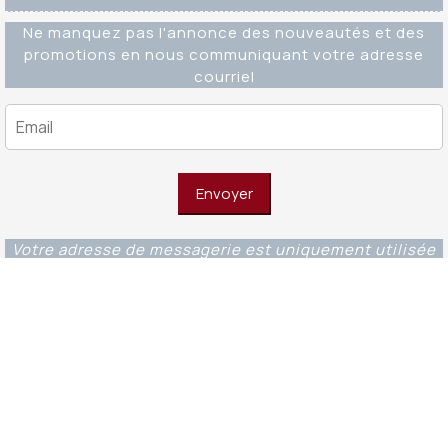
Ne manquez pas l'annonce des nouveautés et des
promotions en nous communiquant votre adresse
courriel
Votre adresse de messagerie est uniquement utilisée
pour vous envoyer notre lettre d'information ainsi que
des informations concernant nos activités. Vous
pouvez à tout moment utiliser le lien de
désabonnement intégré dans chacun de nos mails.
Editions Ouverture WordPress Theme
© 2023 -