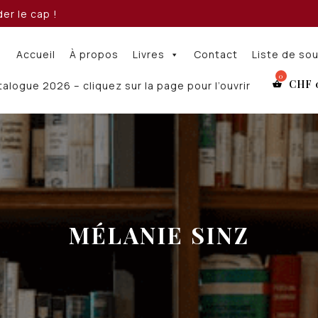
er le cap !
Accueil
À propos
Livres
Contact
Liste de so
CHF
alogue 2026 – cliquez sur la page pour l’ouvrir
MÉLANIE SINZ