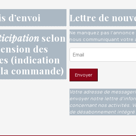
is d’envoi
Lettre de nouv
Ne manquez pas l'annonce 
ticipation
selon
nous communiquant votre a
ension des
res (indication
 la commande)
Votre adresse de messageri
envoyer notre lettre d'info
concernant nos activités. V
de désabonnement intégré 