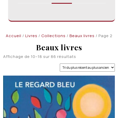
Accueil
/
Livres
/
Collections
/
Beaux livres
/ Page 2
Beaux livres
Trié
Affichage de 10–18 sur 86 résultats
du
plus
récent
au
plus
ancien