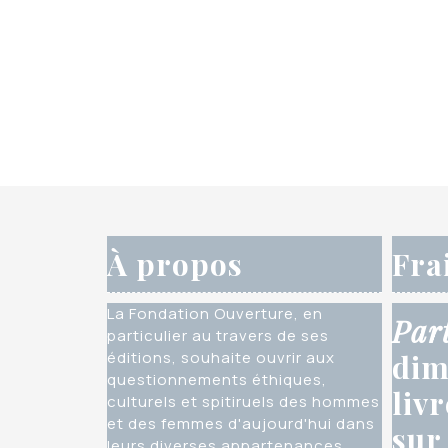
À propos
Fra
La Fondation Ouverture, en
Par
particulier au travers de ses
éditions, souhaite ouvrir aux
dim
questionnements éthiques,
liv
culturels et spitiruels des hommes
et des femmes d'aujourd'hui dans
sur
leurs diverses appartenances,