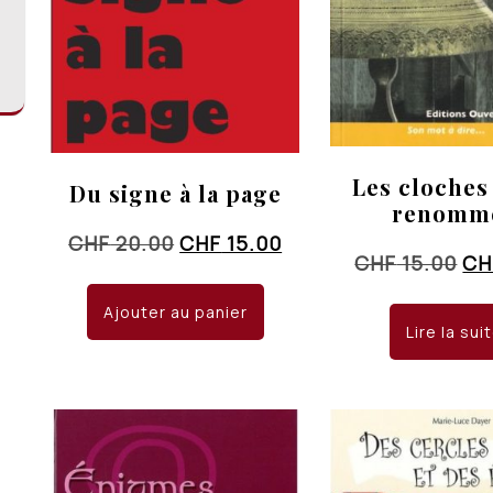
Les cloches
Du signe à la page
renomm
Le
Le
CHF
20.00
CHF
15.00
Le
CHF
15.00
CH
prix
prix
pri
initial
actuel
Ajouter au panier
ini
était :
est :
Lire la sui
éta
CHF 20.00.
CHF 15.00.
CH