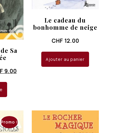
Le cadeau du
bonhomme de neige
CHF
12.00
 de Sa
ée
Ajouter au panier
Le
F
9.00
x
prix
tial
actuel
te
it :
est :
F 15.00.
CHF 9.00.
Promo !