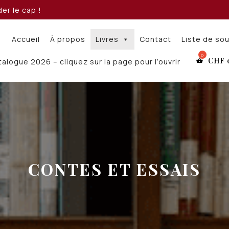
er le cap !
Accueil
À propos
Livres
Contact
Liste de so
CHF
alogue 2026 – cliquez sur la page pour l’ouvrir
CONTES ET ESSAIS