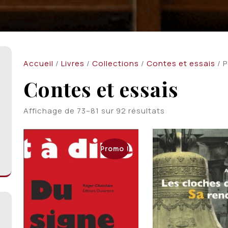
Accueil
/
Livres
/
Collections
/
Contes et essais
/ 
Contes et essais
Trié
Affichage de 73–81 sur 92 résultats
du
plus
récent
Promo !
au
plus
ancien