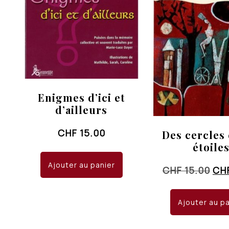
Enigmes d’ici et
d’ailleurs
CHF
15.00
Des cercles 
étoile
Ajouter au panier
Le
CHF
15.00
CH
pri
init
Ajouter au p
éta
CHF