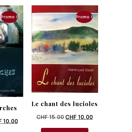
Promo !
Promo !
Le chant des lucioles
arches
Le
Le
CHF
15.00
CHF
10.00
Le
F
10.00
prix
prix
x
prix