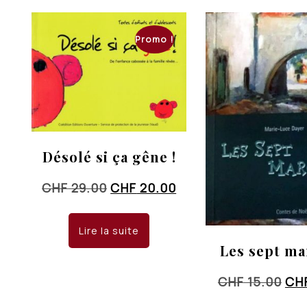
Promo !
Désolé si ça gêne !
Le
Le
CHF
29.00
CHF
20.00
prix
prix
initial
actuel
Lire la suite
était :
est :
Les sept m
CHF 29.00.
CHF 20.00.
Le
CHF
15.00
CH
pri