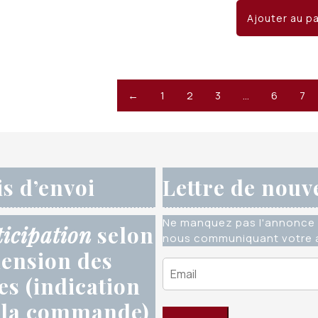
init
Ajouter au p
éta
CHF
←
1
2
3
…
6
7
is d’envoi
Lettre de nouv
Ne manquez pas l'annonce 
ticipation
selon
nous communiquant votre a
ension des
res (indication
 la commande)