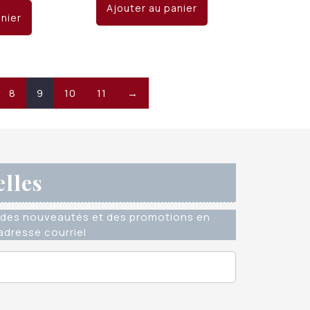
initial
actuel
Ajouter au panier
ial
actuel
anier
était :
est :
it :
est :
CHF 15.00.
CHF 10.00.
 15.00.
CHF 10.00.
8
9
10
11
→
elles
des nouveautés et des promotions en
dresse courriel