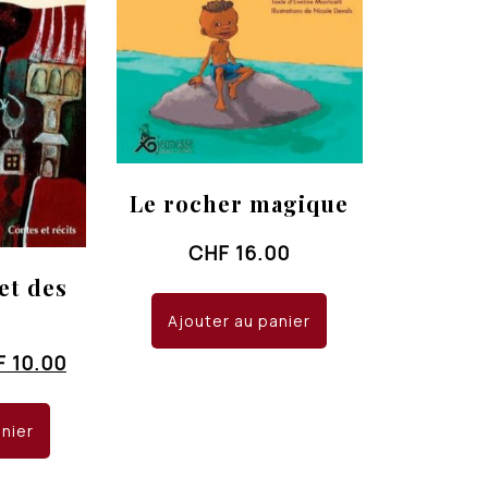
Le rocher magique
CHF
16.00
et des
s
Ajouter au panier
Le
F
10.00
x
prix
ial
actuel
anier
it :
est :
 15.00.
CHF 10.00.