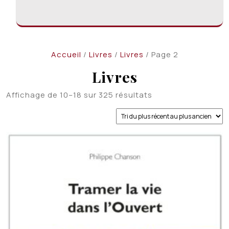
Accueil
/
Livres
/
Livres
/ Page 2
Livres
Trié
Affichage de 10–18 sur 325 résultats
du
plus
récent
au
plus
ancien