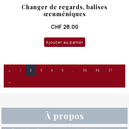
Changer de regards, balises
œcuméniques
CHF
28.00
Ajouter au panier
←
1
2
3
4
5
…
35
36
37
→
À propos