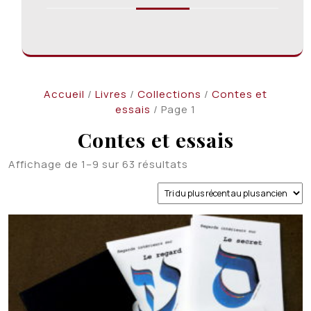
Accueil
/
Livres
/
Collections
/
Contes et
essais
/ Page 1
Contes et essais
Trié
Affichage de 1–9 sur 63 résultats
du
plus
récent
au
plus
ancien