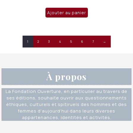
Ajouter au panier
1
2
3
4
5
6
7
→
À propos
La Fondation Ouverture, en particulier au travers de
ses éditions, souhaite ouvrir aux questionnements
éthiques, culturels et spitiruels des hommes et des
femmes d'aujourd'hui dans leurs diverses
appartenances, identités et activités.