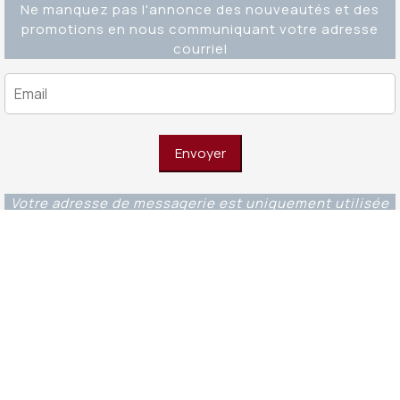
Ne manquez pas l'annonce des nouveautés et des
promotions en nous communiquant votre adresse
courriel
Votre adresse de messagerie est uniquement utilisée
pour vous envoyer notre lettre d'information ainsi que
des informations concernant nos activités. Vous
pouvez à tout moment utiliser le lien de
désabonnement intégré dans chacun de nos mails.
Editions Ouverture WordPress Theme
© 2023 -
Fondations et éditions Ouverture