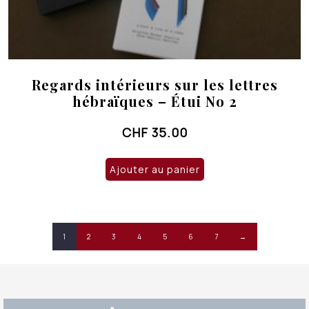
Regards intérieurs sur les lettres
hébraïques – Étui No 2
CHF
35.00
Ajouter au panier
1
2
3
4
5
6
7
→