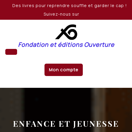
Skip
Des livres pour reprendre souffle et garder le cap !
to
Suivez-nous sur
content
Fondation et éditions Ouverture
Open
Mon compte
Button
ENFANCE ET JEUNESSE