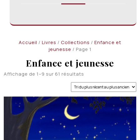
Accueil
/
Livres
/
Collections
/
Enfance et
jeunesse
/ Page 1
Enfance et jeunesse
Trié
Affichage de 1–9 sur 61 résultats
du
plus
récent
au
plus
ancien